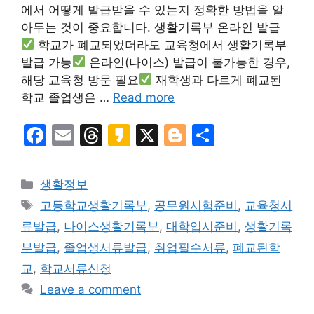
에서 어떻게 발급받을 수 있는지 정확한 방법을 알
아두는 것이 중요합니다. 생활기록부 온라인 발급
학교가 폐교되었더라도 교육청에서 생활기록부
발급 가능
온라인(나이스) 발급이 불가능한 경우,
해당 교육청 방문 필요
재학생과 다르게 폐교된
학교 졸업생은 …
Read more
F
E
T
K
X
Bl
S
a
m
hr
a
o
h
c
ai
e
k
g
ar
Categories
생활정보
e
l
a
a
g
e
Tags
고등학교생활기록부
,
공무원시험준비
,
교육청서
b
d
o
er
류발급
,
나이스생활기록부
,
대학입시준비
,
생활기록
o
s
부발급
,
졸업생서류발급
,
취업필수서류
,
폐교된학
o
교
,
학교서류신청
k
Leave a comment