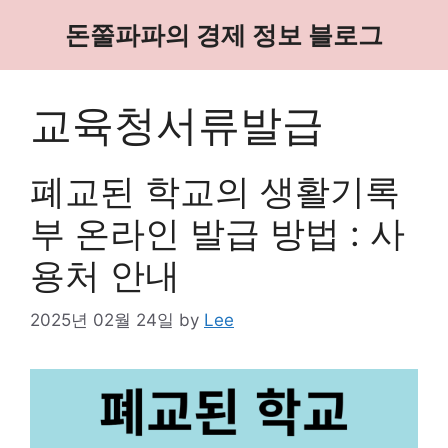
Skip
돈쭐파파의 경제 정보 블로그
to
content
교육청서류발급
폐교된 학교의 생활기록
부 온라인 발급 방법 : 사
용처 안내
2025년 02월 24일
by
Lee