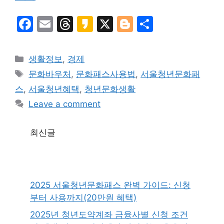
F
E
T
K
X
Bl
S
a
m
hr
a
o
h
c
ai
e
k
g
ar
Categories
생활정보
,
경제
e
l
a
a
g
e
Tags
문화바우처
,
문화패스사용법
,
서울청년문화패
b
d
o
er
스
,
서울청년혜택
,
청년문화생활
o
s
Leave a comment
o
k
최신글
2025 서울청년문화패스 완벽 가이드: 신청
부터 사용까지(20만원 혜택)
2025년 청년도약계좌 금융사별 신청 조건